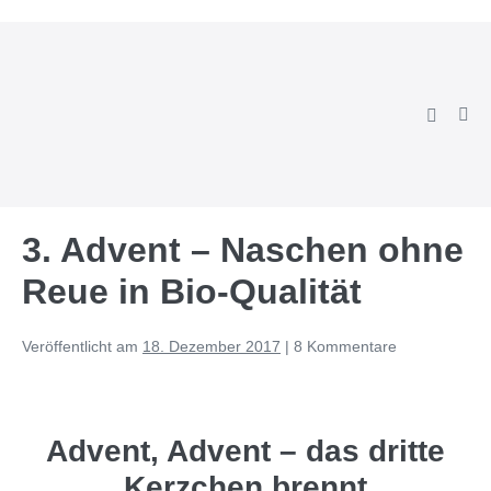
Zum
Inhalt
springen
Suche-
Men
Schalter
Scha
3. Advent – Naschen ohne
Reue in Bio-Qualität
Veröffentlicht am
18. Dezember 2017
|
8
Kommentare
Advent, Advent – das dritte
Kerzchen brennt