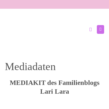
Zum
Inhalt
springen
Suche-
Menü
Schalter
Schal
Mediadaten
MEDIAKIT des Familienblogs
Lari Lara