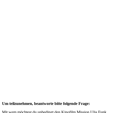
Um teilzunehmen, beantworte bitte folgende Frage:
Mit wem möchtest du unbedingt den Kinofilm Mission Ulja Funk