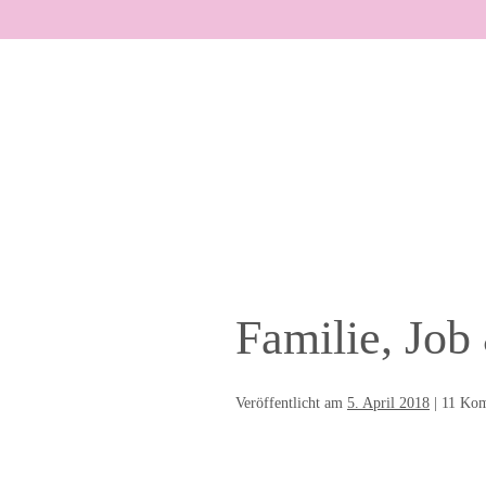
Zum
Inhalt
springen
Familie, Job
Veröffentlicht am
5. April 2018
|
11
Kom