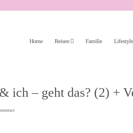
Home
Reisen
Familie
Lifestyl
 & ich – geht das? (2) + 
mentare