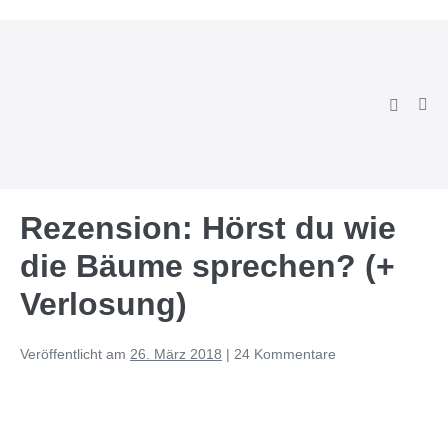
Zum
Inhalt
springen
Suche-
Men
Schalter
Scha
Rezension: Hörst du wie
die Bäume sprechen? (+
Verlosung)
Veröffentlicht am
26. März 2018
|
24
Kommentare