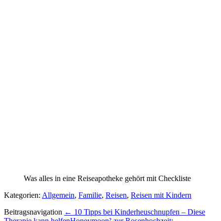
Was alles in eine Reiseapotheke gehört mit Checkliste
Kategorien:
Allgemein
,
Familie
,
Reisen
,
Reisen mit Kindern
Beitragsnavigation
← 10 Tipps bei Kinderheuschnupfen – Diese
Therapie kann helfen
Honeymoon² zur Rosenhochzeit: