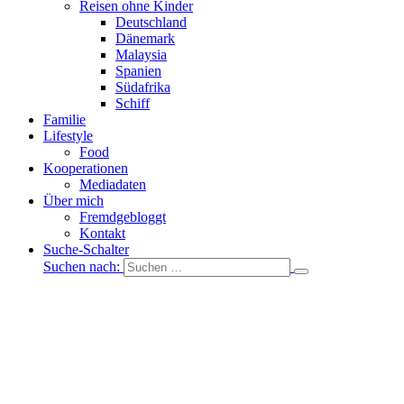
Reisen ohne Kinder
Deutschland
Dänemark
Malaysia
Spanien
Südafrika
Schiff
Familie
Lifestyle
Food
Kooperationen
Mediadaten
Über mich
Fremdgebloggt
Kontakt
Suche-Schalter
Suchen nach: