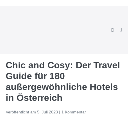
Zum
Inhalt
springen
Suche-
Men
Schalter
Scha
Chic and Cosy: Der Travel
Guide für 180
außergewöhnliche Hotels
in Österreich
Veröffentlicht am
5. Juli 2023
|
1
Kommentar