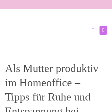
Zum
Inhalt
springen
Suche-
Menü
Schalter
Schal
Als Mutter produktiv
im Homeoffice –
Tipps für Ruhe und
Entspannung bei