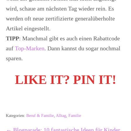
wird, schaue am nächsten Tag wieder rein. Es
werden oft neue zertifizierte generalüberholte
Artikel eingestellt.
TIPP
: Manchmal gibt es auch einen Rabattcode
auf
Top-Marken
. Dann kannst du sogar nochmal
sparen.
LIKE IT? PIN IT!
Kategorien:
Beruf & Familie
,
Alltag
,
Familie
Beitragsnavigation
← Blogparade: 10 fantastische Ideen für Kinder