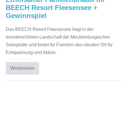
BEECH Resort Fleesensee +
Gewinnspiel
Das BEECH Resort Fleesensee liegt in der
wunderschönen Landschaft der Mecklenburgischen
Seenplatte und bietet für Familien den idealen Ort für
Entspannung und Aktion.
Weiterlesen
Erholsamer
Familienurlaub
im
BEECH
Resort
Das
Fleesensee
+
Cornelia
Gewinnspiel
Poletto
PALAZZO
Hamburg: