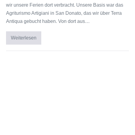
wir unsere Ferien dort verbracht. Unsere Basis war das
Agriturismo Artigiani in San Donato, das wir über Terra
Antiqua gebucht haben. Von dort aus…
Weiterlesen
Familienurlaub
Toskana:
Zwischen
Olivenhainen,
Kultur
Unvergessliches
und
Meer
Algund
in
Südtirol:
Familienurlaub
im
Gartendorf