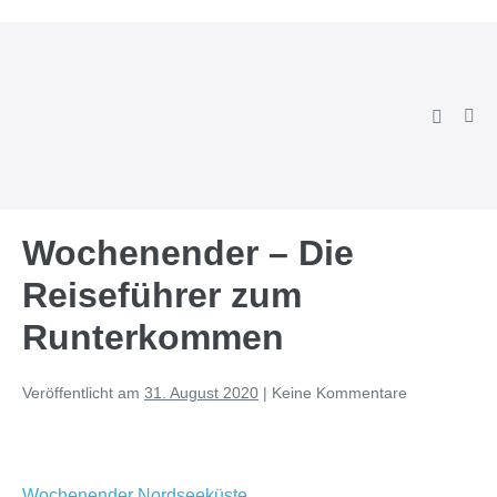
Zum
Inhalt
springen
Suche-
Men
Schalter
Scha
Wochenender – Die
Reiseführer zum
Runterkommen
Veröffentlicht am
31. August 2020
|
Keine
Kommentare
Wochenender Nordseeküste