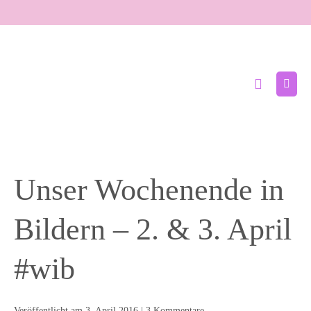
Zum
Inhalt
springen
Suche-
Menü
Schalter
Schal
Unser Wochenende in
Bildern – 2. & 3. April
#wib
Veröffentlicht am
3. April 2016
|
3
Kommentare