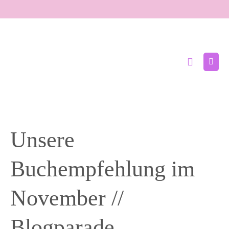
Zum
Inhalt
springen
Suche-
Menü
Schalter
Schal
Unsere
Buchempfehlung im
November //
Blogparade