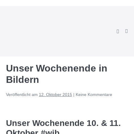
Zum
Inhalt
springen
Suche-
Men
Schalter
Scha
Unser Wochenende in
Bildern
Veröffentlicht am
12. Oktober 2015
|
Keine
Kommentare
Unser Wochenende 10. & 11.
Oktober #wib