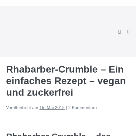
Zum
Inhalt
springen
Suche-
Men
Schalter
Scha
Rhabarber-Crumble – Ein
einfaches Rezept – vegan
und zuckerfrei
Veröffentlicht am
15. Mai 2018
|
2
Kommentare