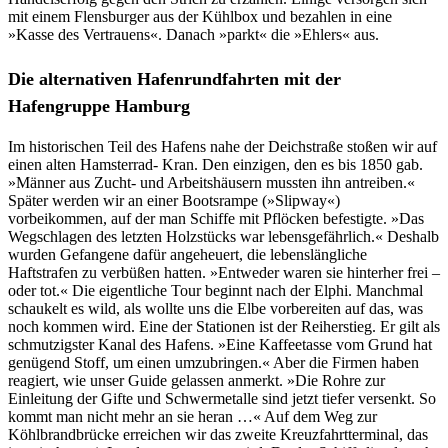
mit einem Flensburger aus der Kühlbox und bezahlen in eine
»Kasse des Vertrauens«. Danach »parkt« die »Ehlers« aus.
Die alternativen Hafenrundfahrten mit der
Hafengruppe Hamburg
Im historischen Teil des Hafens nahe der Deichstraße stoßen wir auf
einen alten Hamsterrad- Kran. Den einzigen, den es bis 1850 gab.
»Männer aus Zucht- und Arbeitshäusern mussten ihn antreiben.«
Später werden wir an einer Bootsrampe (»Slipway«)
vorbeikommen, auf der man Schiffe mit Pflöcken befestigte. »Das
Wegschlagen des letzten Holzstücks war lebensgefährlich.« Deshalb
wurden Gefangene dafür angeheuert, die lebenslängliche
Haftstrafen zu verbüßen hatten. »Entweder waren sie hinterher frei –
oder tot.« Die eigentliche Tour beginnt nach der Elphi. Manchmal
schaukelt es wild, als wollte uns die Elbe vorbereiten auf das, was
noch kommen wird. Eine der Stationen ist der Reiherstieg. Er gilt als
schmutzigster Kanal des Hafens. »Eine Kaffeetasse vom Grund hat
genügend Stoff, um einen umzubringen.« Aber die Firmen haben
reagiert, wie unser Guide gelassen anmerkt. »Die Rohre zur
Einleitung der Gifte und Schwermetalle sind jetzt tiefer versenkt. So
kommt man nicht mehr an sie heran …« Auf dem Weg zur
Köhlbrandbrücke erreichen wir das zweite Kreuzfahrtterminal, das