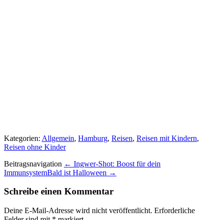
Kategorien:
Allgemein
,
Hamburg
,
Reisen
,
Reisen mit Kindern
,
Reisen ohne Kinder
Beitragsnavigation
← Ingwer-Shot: Boost für dein
Immunsystem
Bald ist Halloween →
Schreibe einen Kommentar
Deine E-Mail-Adresse wird nicht veröffentlicht.
Erforderliche
Felder sind mit
*
markiert