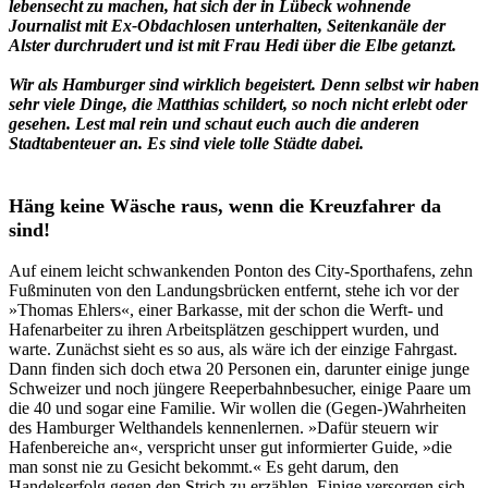
lebensecht zu machen, hat sich der in Lübeck wohnende
Journalist mit Ex-Obdachlosen unterhalten, Seitenkanäle der
Alster durchrudert und ist mit Frau Hedi über die Elbe getanzt.
Wir als Hamburger sind wirklich begeistert. Denn selbst wir haben
sehr viele Dinge, die Matthias schildert, so noch nicht erlebt oder
gesehen. Lest mal rein und schaut euch auch die anderen
Stadtabenteuer an. Es sind viele tolle Städte dabei.
Häng keine Wäsche raus, wenn die Kreuzfahrer da
sind!
Auf einem leicht schwankenden Ponton des City-Sporthafens, zehn
Fußminuten von den Landungsbrücken entfernt, stehe ich vor der
»Thomas Ehlers«, einer Barkasse, mit der schon die Werft- und
Hafenarbeiter zu ihren Arbeitsplätzen geschippert wurden, und
warte. Zunächst sieht es so aus, als wäre ich der einzige Fahrgast.
Dann finden sich doch etwa 20 Personen ein, darunter einige junge
Schweizer und noch jüngere Reeperbahnbesucher, einige Paare um
die 40 und sogar eine Familie. Wir wollen die (Gegen-)Wahrheiten
des Hamburger Welthandels kennenlernen. »Dafür steuern wir
Hafenbereiche an«, verspricht unser gut informierter Guide, »die
man sonst nie zu Gesicht bekommt.« Es geht darum, den
Handelserfolg gegen den Strich zu erzählen. Einige versorgen sich