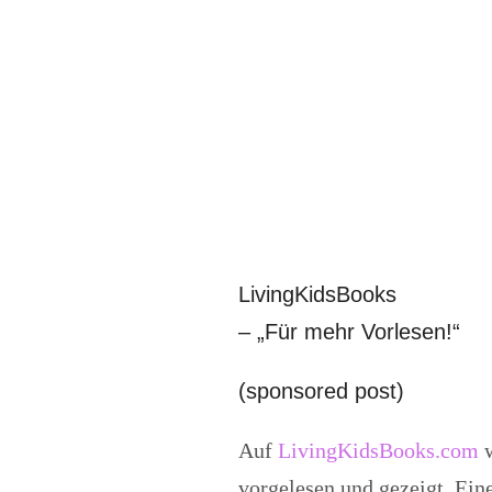
LivingKidsBooks
– „Für mehr Vorlesen!“
(sponsored post)
Auf
LivingKidsBooks.com
vorgelesen und gezeigt. Ein