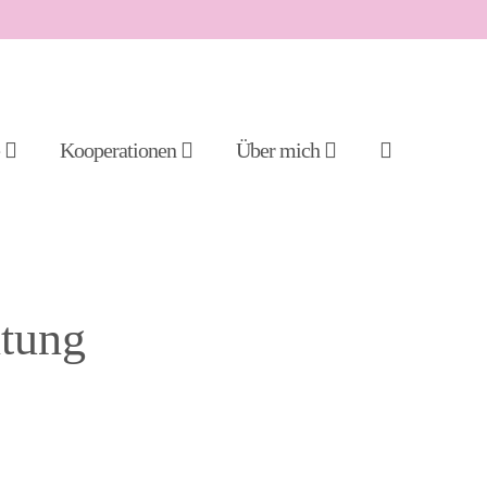
Suche-
e
Kooperationen
Über mich
Schalter
ltung