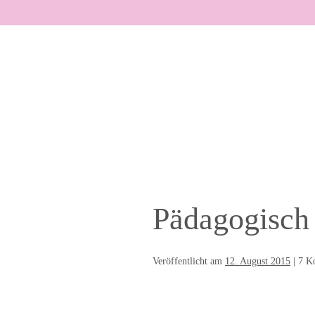
Zum
Inhalt
springen
Pädagogisch 
Veröffentlicht am
12. August 2015
|
7
Ko