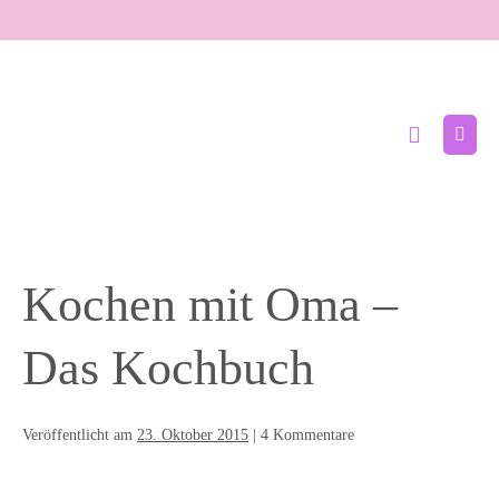
Zum
Inhalt
springen
Suche-
Menü
Schalter
Schal
Kochen mit Oma –
Das Kochbuch
Veröffentlicht am
23. Oktober 2015
|
4
Kommentare