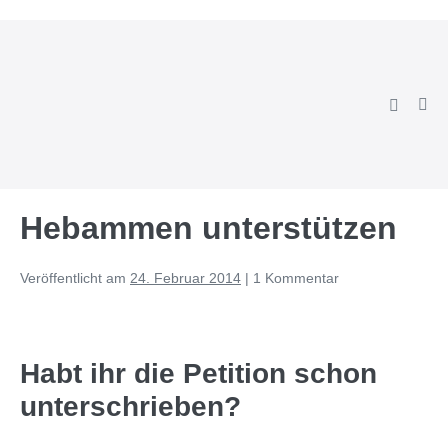
Zum
Inhalt
springen
Suche-
Men
Schalter
Scha
Hebammen unterstützen
Veröffentlicht am
24. Februar 2014
|
1
Kommentar
Habt ihr die Petition schon
unterschrieben?