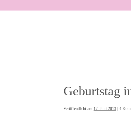
Zum
Inhalt
springen
Geburtstag i
Veröffentlicht am
17. Juni 2013
|
4
Komm