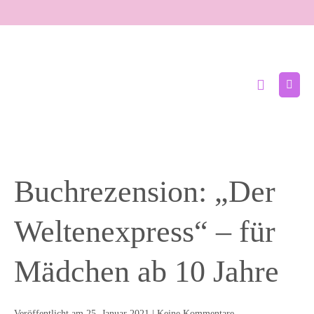
Zum
Inhalt
springen
Suche-
Menü
Schalter
Schal
Buchrezension: „Der
Weltenexpress“ – für
Mädchen ab 10 Jahre
Veröffentlicht am
25. Januar 2021
|
Keine
Kommentare