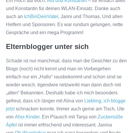
Ein Hoch auf euch:
Alu und Konstantin
– für einfach alles
und Konstantin für deinen WLAN-Einsatz. Danke auch
auch an
IchBinDeinVater
, Janni und Thomas. Und allen
Helfern und Sponsoren. Es war rundum gelungen, nette
Gespräche und ein mega Programm!
Elternblogger unter sich
Schade ist nur manchmal, dass man die Gesichter zu den
Blogs (noch) nicht kennt und man im Vorbeigehen
einfach nur ein „Hallo“ rausbekommt und schon sind se
wieder wesch. Irgendwie netzwerkt man dann doch mit
„alten“ Bekannten. Deshalb habe ich mich besonders
gefreut, dass ich länger mit Alina von
Liebling, ich blogge
jetzt
schnacken konnte. Immer auch gerne am Tisch, Ute
von
Ahoi Kinder
. Ein Plausch mit Tanja von
Zuckersüße
Äpfel
ist immer erfrischend und interessant. Janina
von
Oh Wunderbar
mag ich ganz besonders und freute