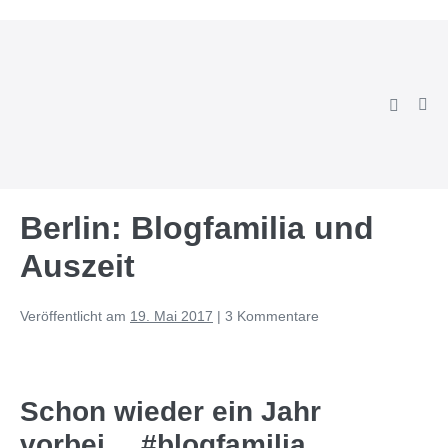
Zum
Inhalt
springen
Suche-
Men
Schalter
Scha
Berlin: Blogfamilia und
Auszeit
Veröffentlicht am
19. Mai 2017
|
3
Kommentare
Schon wieder ein Jahr
vorbei… #blogfamilia