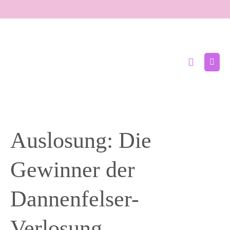
Zum
Inhalt
springen
Suche-
Menü
Schalter
Schal
Auslosung: Die
Gewinner der
Dannenfelser-
Verlosung