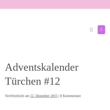
Zum
Inhalt
springen
Suche-
Menü
Schalter
Schal
Adventskalender
Türchen #12
Veröffentlicht am
12. Dezember 2015
|
8
Kommentare