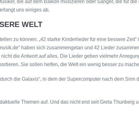
siker, die auf dem Balkon musizieren oder Sänger, die für die
langt uns einiges ab.
SSERE WELT
llen zu können: „42 starke Kinderlieder für eine bessere Zeit“ 
musik.de“ haben sich zusammengetan und 42 Lieder zusammeng
D nicht die Antwort auf alles. Die Lieder geben vielmehr Anregu
rtieren. Sie sollen helfen, die Welt ein wenig besser zu mach
rch die Galaxis“, in dem der Supercomputer nach dem Sinn des
daktuelle Themen auf. Und das nicht erst seit Greta Thunberg 