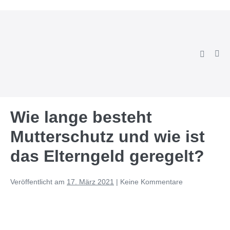
Zum
Inhalt
springen
Suche-
Men
Schalter
Scha
Wie lange besteht
Mutterschutz und wie ist
das Elterngeld geregelt?
Veröffentlicht am
17. März 2021
|
Keine
Kommentare