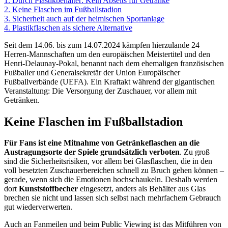
1.
Durch Plastikbehälter: Kein Abseits für Getränke
2.
Keine Flaschen im Fußballstadion
3.
Sicherheit auch auf der heimischen Sportanlage
4.
Plastikflaschen als sichere Alternative
Seit dem 14.06. bis zum 14.07.2024 kämpfen hierzulande 24
Herren-Mannschaften um den europäischen Meistertitel und den
Henri-Delaunay-Pokal, benannt nach dem ehemaligen französischen
Fußballer und Generalsekretär der Union Europäischer
Fußballverbände (UEFA). Ein Kraftakt während der gigantischen
Veranstaltung: Die Versorgung der Zuschauer, vor allem mit
Getränken.
Keine Flaschen im Fußballstadion
Für Fans ist eine Mitnahme von Getränkeflaschen an die
Austragungsorte der Spiele grundsätzlich verboten
. Zu groß
sind die Sicherheitsrisiken, vor allem bei Glasflaschen, die in den
voll besetzten Zuschauerbereichen schnell zu Bruch gehen können –
gerade, wenn sich die Emotionen hochschaukeln. Deshalb werden
dort
Kunststoffbecher
eingesetzt, anders als Behälter aus Glas
brechen sie nicht und lassen sich selbst nach mehrfachem Gebrauch
gut wiederverwerten.
Auch an Fanmeilen und beim Public Viewing ist das Mitführen von