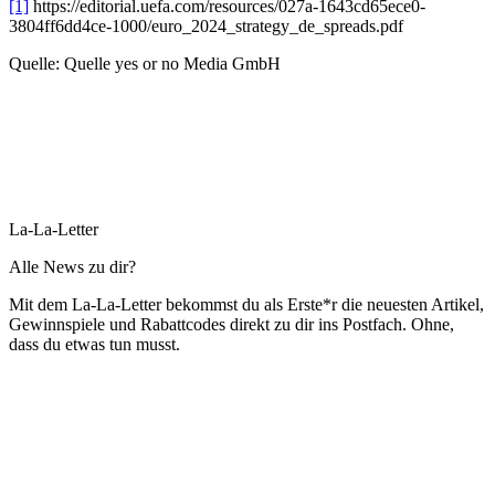
[1]
https://editorial.uefa.com/resources/027a-1643cd65ece0-
3804ff6dd4ce-1000/euro_2024_strategy_de_spreads.pdf
Quelle: Quelle yes or no Media GmbH
La-La-Letter
Alle News zu dir?
Mit dem La-La-Letter bekommst du als Erste*r die neuesten Artikel,
Gewinnspiele und Rabattcodes direkt zu dir ins Postfach. Ohne,
dass du etwas tun musst.