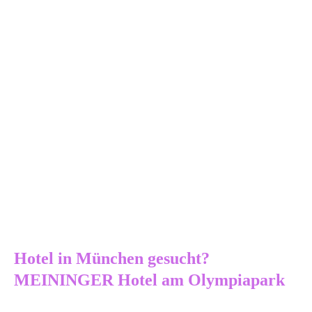
in
München
Österreich
gesucht?
mit
Kindern
MEININGER
Hotel
am
Olympiapark
Hotel in München gesucht?
MEININGER Hotel am Olympiapark