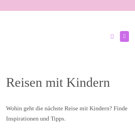
Zum
Inhalt
springen
Suche-
Menü
Schalter
Schal
Reisen mit Kindern
Wohin geht die nächste Reise mit Kindern? Finde
Inspirationen und Tipps.
2