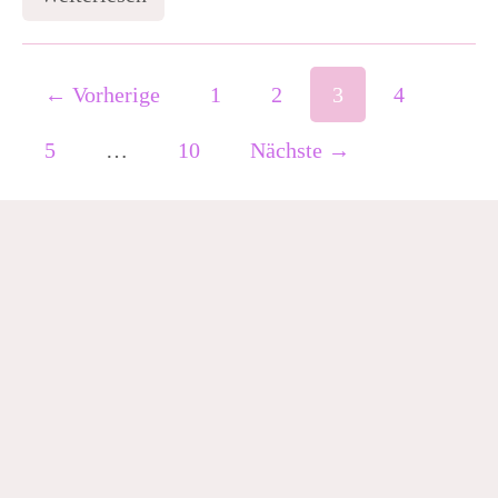
Familienhotel
Berlin:
Das
MEININGER
am
← Vorherige
1
2
3
4
Hauptbahnhof
5
…
10
Nächste →