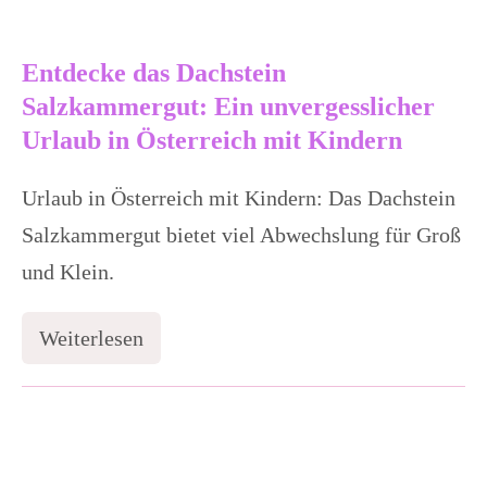
Entdecke das Dachstein
Salzkammergut: Ein unvergesslicher
Urlaub in Österreich mit Kindern
Urlaub in Österreich mit Kindern: Das Dachstein
Salzkammergut bietet viel Abwechslung für Groß
und Klein.
Weiterlesen
Entdecke
das
Dachstein
Salzkammergut:
Hotel
Ein
unvergesslicher
in
Urlaub