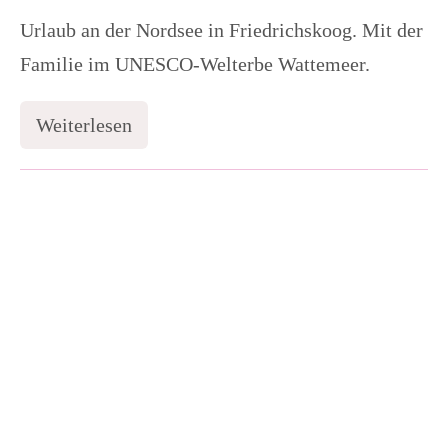
Urlaub an der Nordsee in Friedrichskoog. Mit der
Familie im UNESCO-Welterbe Wattemeer.
Weiterlesen
2
aufregende
Tage
in
Teenager-
Friedrichskoog
Geburtstag
im
Schwarzlichtviertel
Hamburg:
Ein
unvergessliches
Erlebnis