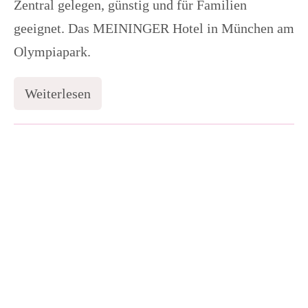
Zentral gelegen, günstig und für Familien
geeignet. Das MEININGER Hotel in München am
Olympiapark.
Weiterlesen
Hotel
in
München
gesucht?
Familienhotel
MEININGER
Hotel
Berlin:
am
Olympiapark
Das
MEININGER
am
Hauptbahnhof