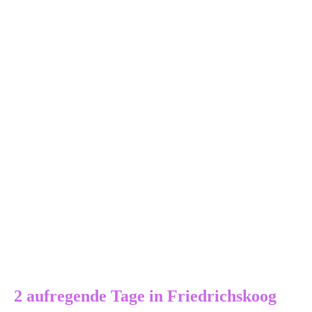
aufregende
Tage
in
Friedrichskoog
2 aufregende Tage in Friedrichskoog