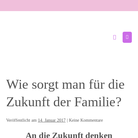
Zum
Inhalt
springen
Suche-
Menü
Schalter
Schal
Wie sorgt man für die
Zukunft der Familie?
Veröffentlicht am
14. Januar 2017
|
Keine
Kommentare
An die Zukunft denken