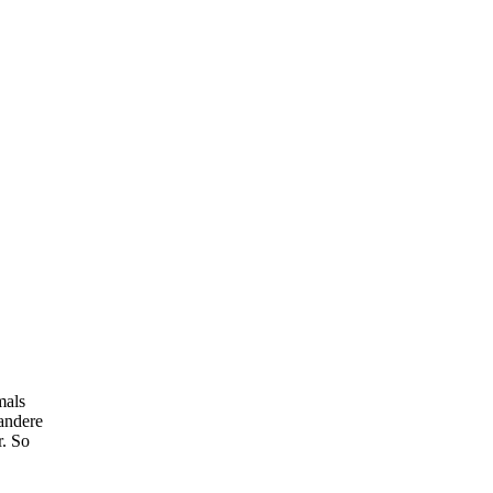
mals
 andere
r. So