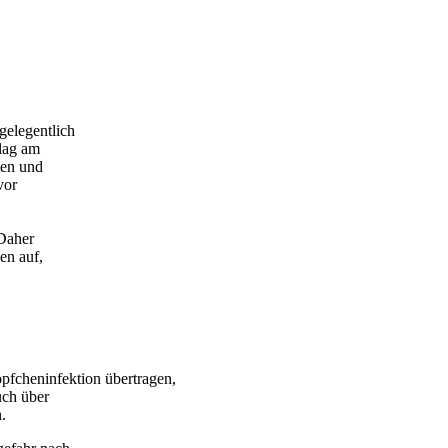
gelegentlich
hlag am
den und
vor
 Daher
en auf,
pfcheninfektion übertragen,
uch über
.