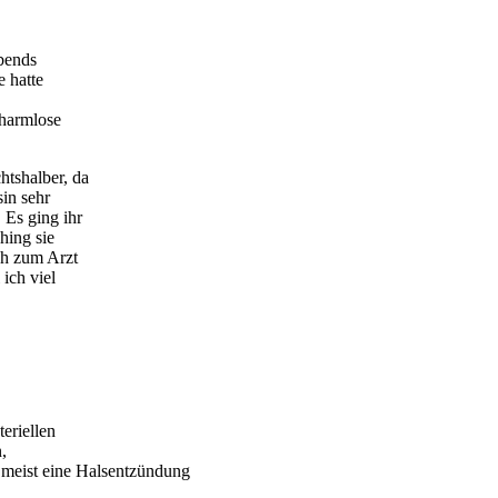
abends
 hatte
harmlose
htshalber, da
in sehr
 Es ging ihr
hing sie
ch zum Arzt
ich viel
eriellen
,
meist eine Halsentzündung