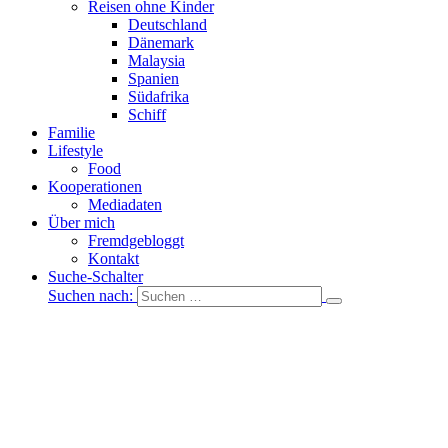
Reisen ohne Kinder
Deutschland
Dänemark
Malaysia
Spanien
Südafrika
Schiff
Familie
Lifestyle
Food
Kooperationen
Mediadaten
Über mich
Fremdgebloggt
Kontakt
Suche-Schalter
Suchen nach: