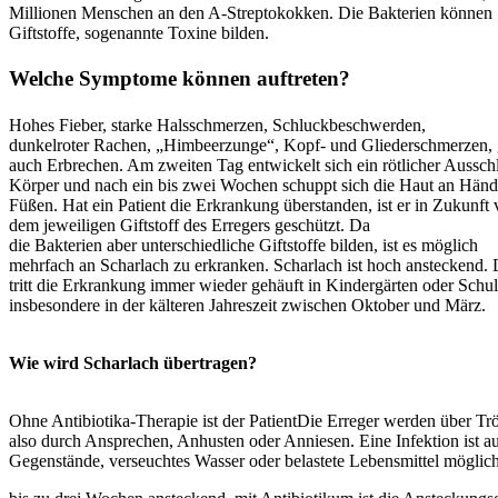
Millionen Menschen an den A-Streptokokken. Die Bakterien können
Giftstoffe, sogenannte Toxine bilden.
Welche Symptome können auftreten?
Hohes Fieber, starke Halsschmerzen, Schluckbeschwerden,
dunkelroter Rachen, „Himbeerzunge“, Kopf- und Gliederschmerzen, 
auch Erbrechen. Am zweiten Tag entwickelt sich ein rötlicher Aussc
Körper und nach ein bis zwei Wochen schuppt sich die Haut an Hän
Füßen. Hat ein Patient die Erkrankung überstanden, ist er in Zukunft 
dem jeweiligen Giftstoff des Erregers geschützt. Da
die Bakterien aber unterschiedliche Giftstoffe bilden, ist es möglich
mehrfach an Scharlach zu erkranken. Scharlach ist hoch ansteckend.
tritt die Erkrankung immer wieder gehäuft in Kindergärten oder Schul
insbesondere in der kälteren Jahreszeit zwischen Oktober und März.
Wie wird Scharlach übertragen?
Ohne Antibiotika-Therapie ist der Patient
Die Erreger werden über Trö
also durch Ansprechen, Anhusten oder Anniesen. Eine Infektion ist a
Gegenstände, verseuchtes Wasser oder belastete Lebensmittel möglich