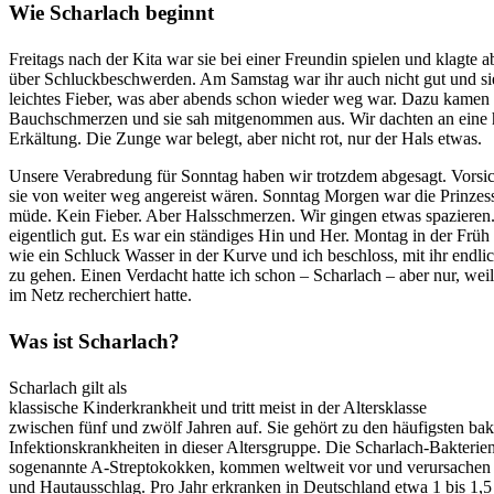
Wie Scharlach beginnt
Freitags nach der Kita war sie bei einer Freundin spielen und klagte 
über Schluckbeschwerden. Am Samstag war ihr auch nicht gut und sie
leichtes Fieber, was aber abends schon wieder weg war. Dazu kamen
Bauchschmerzen und sie sah mitgenommen aus. Wir dachten an eine 
Erkältung. Die Zunge war belegt, aber nicht rot, nur der Hals etwas.
Unsere Verabredung für Sonntag haben wir trotzdem abgesagt. Vorsic
sie von weiter weg angereist wären. Sonntag Morgen war die Prinzess
müde. Kein Fieber. Aber Halsschmerzen. Wir gingen etwas spazieren.
eigentlich gut. Es war ein ständiges Hin und Her. Montag in der Früh 
wie ein Schluck Wasser in der Kurve und ich beschloss, mit ihr endli
zu gehen. Einen Verdacht hatte ich schon – Scharlach – aber nur, weil 
im Netz recherchiert hatte.
Was ist Scharlach?
Scharlach gilt als
klassische Kinderkrankheit und tritt meist in der Altersklasse
zwischen fünf und zwölf Jahren auf. Sie gehört zu den häufigsten bakt
Infektionskrankheiten in dieser Altersgruppe. Die Scharlach-Bakterien
sogenannte A-Streptokokken, kommen weltweit vor und verursachen 
und Hautausschlag. Pro Jahr erkranken in Deutschland etwa 1 bis 1,5