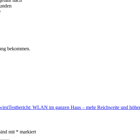
gefahr nach
tunden
e
ldung bekommen.
irst
Testbericht: WLAN im ganzen Haus – mehr Reichweite und höher
sind mit
*
markiert