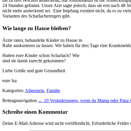
bis zu drei Wochen ansteckend, mit Antibiotikum ist die Ansteckungs
24 Stunden gebannt. Unser Arzt sagte jedoch, dass sie erst nach 48 S
nicht mehr ansteckend sei. Eine Impfung existiert nicht, da es zu viel
Varianten des Scharlacherregers gibt.
Wie lange zu Hause bleiben?
Ärzte raten, behandelte Kinder zu Hause in
Ruhe auskurieren zu lassen. Wir haben für drei Tage eine Krankme
Hatten eure Kinder schon Scharlach? Wie
sind sie damit zurecht gekommen?
Liebe Grüße und gute Gesundheit
eure Isa
Kategorien:
Allgemein
,
Familie
Beitragsnavigation
← 10 Veränderungen, wenn du Mama oder Papa w
Schreibe einen Kommentar
Deine E-Mail-Adresse wird nicht veröffentlicht.
Erforderliche Felder 