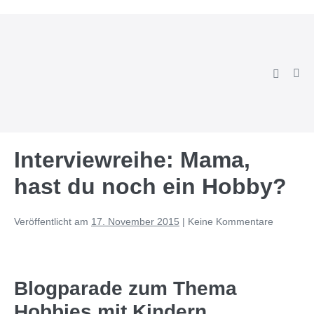
Zum
Inhalt
springen
Suche-
Men
Schalter
Scha
Interviewreihe: Mama,
hast du noch ein Hobby?
Veröffentlicht am
17. November 2015
|
Keine
Kommentare
Blogparade zum Thema
Hobbies mit Kindern