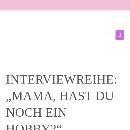
Zum
Inhalt
springen
Suche-
Menü
Schalter
Schal
INTERVIEWREIHE:
„MAMA, HAST DU
NOCH EIN
HOBBY?“