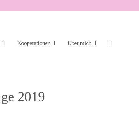
Suche-
e
Kooperationen
Über mich
Schalter
nge 2019