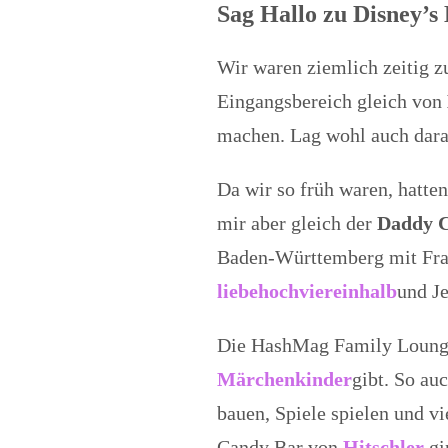
Sag Hallo zu Disney’
Wir waren ziemlich zeitig z
Eingangsbereich gleich von
machen. Lag wohl auch dara
Da wir so früh waren, hatten
mir aber gleich der
Daddy C
Baden-Württemberg mit Frau 
liebehochviereinhalb
und J
Die HashMag Family Lounge 
Märchenkinder
gibt. So au
bauen, Spiele spielen und 
Candy Bar von
Hitschler
gi