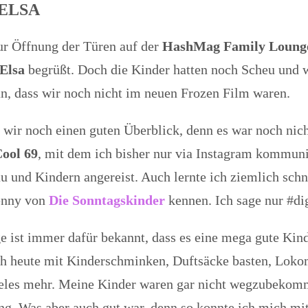
s ELSA
ur Öffnung der Türen auf der
HashMag Family Loung
Elsa
begrüßt. Doch die Kinder hatten noch Scheu und w
n, dass wir noch nicht im neuen Frozen Film waren.
 wir noch einen guten Überblick, denn es war noch nicht
ool 69
, mit dem ich bisher nur via Instagram kommunizi
und Kindern angereist. Auch lernte ich ziemlich schn
enny von
Die Sonntagskinder
kennen. Ich sage nur #di
ist immer dafür bekannt, dass es eine mega gute Kin
ch heute mit Kinderschminken, Duftsäcke basten, Lok
vieles mehr. Meine Kinder waren gar nicht wegzubekom
ng. Was aber auch gut war, denn so konnte ich mich mit