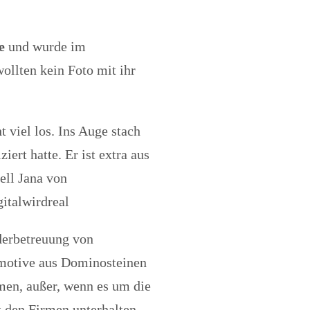
e
und wurde im
ollten kein Foto mit ihr
 viel los. Ins Auge stach
ert hatte. Er ist extra aus
ell Jana von
gitalwirdreal
derbetreuung von
omotive aus Dominosteinen
men, außer, wenn es um die
 den Firmen unterhalten.