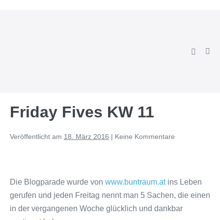
Zum
Inhalt
springen
Suche-
Men
Schalter
Scha
Friday Fives KW 11
Veröffentlicht am
18. März 2016
|
Keine
Kommentare
Die Blogparade wurde von
www.buntraum.at
ins Leben
gerufen und jeden Freitag nennt man 5 Sachen, die einen
in der vergangenen Woche glücklich und dankbar